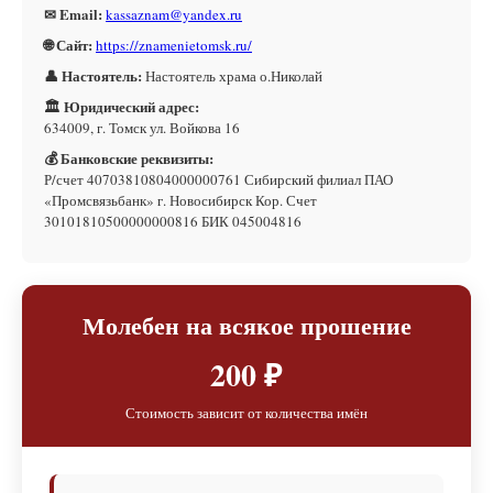
✉ Email:
kassaznam@yandex.ru
🌐 Сайт:
https://znamenietomsk.ru/
👤 Настоятель:
Настоятель храма о.Николай
🏛 Юридический адрес:
634009, г. Томск ул. Войкова 16
💰 Банковские реквизиты:
Р/счет 40703810804000000761 Сибирский филиал ПАО
«Промсвязьбанк» г. Новосибирск Кор. Счет
30101810500000000816 БИК 045004816
Молебен на всякое прошение
200 ₽
Стоимость зависит от количества имён