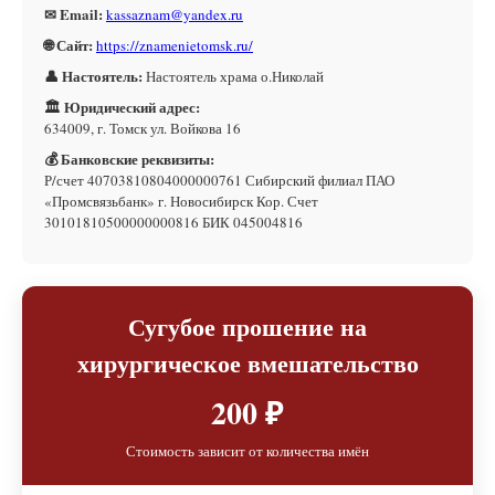
✉ Email:
kassaznam@yandex.ru
🌐 Сайт:
https://znamenietomsk.ru/
👤 Настоятель:
Настоятель храма о.Николай
🏛 Юридический адрес:
634009, г. Томск ул. Войкова 16
💰 Банковские реквизиты:
Р/счет 40703810804000000761 Сибирский филиал ПАО
«Промсвязьбанк» г. Новосибирск Кор. Счет
30101810500000000816 БИК 045004816
Сугубое прошение на
хирургическое вмешательство
200 ₽
Стоимость зависит от количества имён