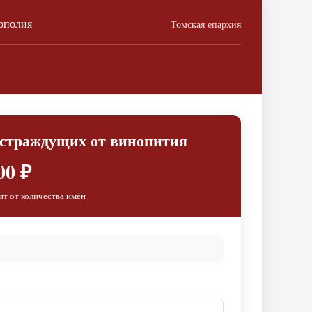
ополия
Томская епархия
 страждущих от винопития
00 ₽
ит от количества имён