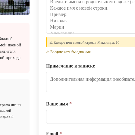
 Божией
⚠️ Каждое имя с новой строки. Максимум: 10
емой иконой
вятителя
⚠️ Введите хотя бы одно имя
ой прихода,
Примечание к записке
Ваше имя
*
 храма иконы
омской
риархат)
Email
*