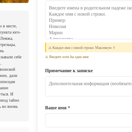
 в месте,
 пункта юго-
 Лемжа,
Стрельцы,
⚠️ Каждое имя с новой строки. Максимум: 5
нь
изывали себе
⚠️ Введите хотя бы одно имя
,
японской
Примечание к записке
нии, дали
нописцам
щание
уться. И
ериод тайно
ь во вновь
Ваше имя
*