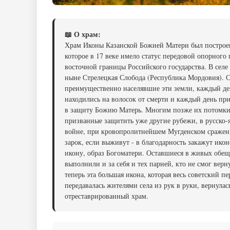
📖 О храм:
Храм Иконы Казанской Божией Матери был построен
которое в 17 веке имело статус передовой опорного
восточной границы Российского государства. В селе
ныне Стрелецкая Слобода (Республика Мордовия). 
преимущественно населявшие эти земли, каждый де
находились на волосок от смерти и каждый день пр
в защиту Божию Матерь. Многим позже их потомки
призванные защитить уже другие рубежи, в русско-
войне, при кровопролитнейшем Мугденском сражен
зарок, если выживут - в благодарность закажут ико
икону, образ Богоматери. Оставшиеся в живых обе
выполнили и за себя и тех парней, кто не смог верн
теперь эта большая икона, которая весь советский п
передавалась жителями села из рук в руки, вернулас
отреставрированный храм.