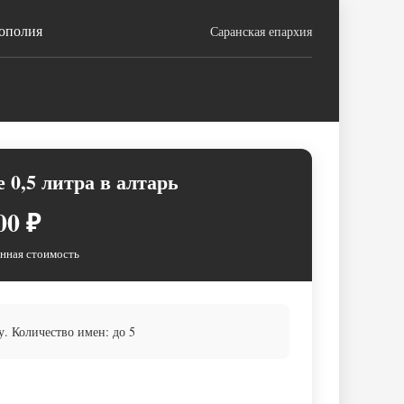
ополия
Саранская епархия
 0,5 литра в алтарь
00 ₽
нная стоимость
у. Количество имен: до 5