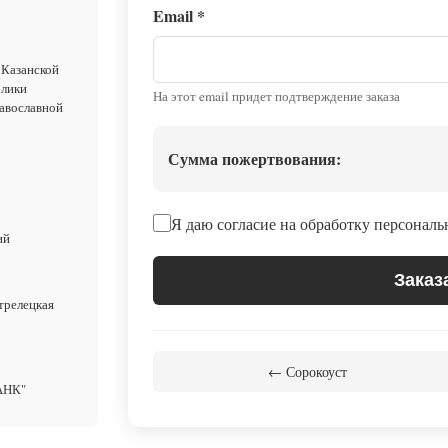
Email
*
 Казанской
блики
На этот email придет подтверждение заказа
авославной
Сумма пожертвования:
Я даю согласие на обработку персонал
ий
Заказ
трелецкая
← Сорокоуст
АНК"