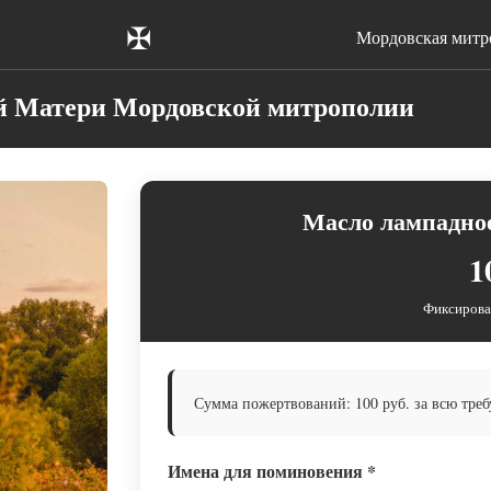
✠
Мордовская митр
й Матери Мордовской митрополии
Масло лампадное
1
Фиксирова
Сумма пожертвований: 100 руб. за всю треб
Имена для поминовения
*