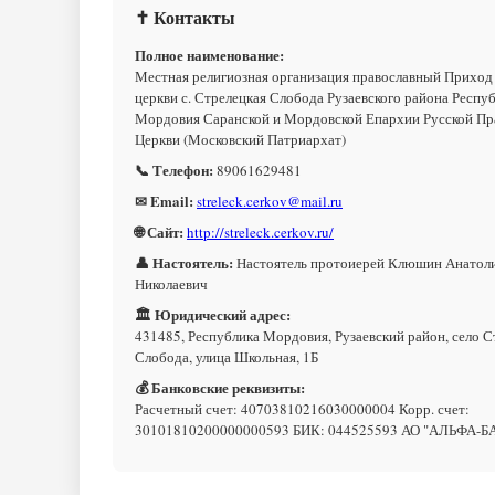
✝ Контакты
Полное наименование:
Местная религиозная организация православный Приход
церкви с. Стрелецкая Слобода Рузаевского района Респу
Мордовия Саранской и Мордовской Епархии Русской Пр
Церкви (Московский Патриархат)
📞 Телефон:
89061629481
✉ Email:
streleck.cerkov@mail.ru
🌐 Сайт:
http://streleck.cerkov.ru/
👤 Настоятель:
Настоятель протоиерей Клюшин Анатол
Николаевич
🏛 Юридический адрес:
431485, Республика Мордовия, Рузаевский район, село С
Слобода, улица Школьная, 1Б
💰 Банковские реквизиты:
Расчетный счет: 40703810216030000004 Корр. счет:
30101810200000000593 БИК: 044525593 АО "АЛЬФА-Б