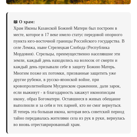
📖 О храм:
Храм Иконы Казанской Божией Матери был построен в
месте, которое в 17 веке имело статус передовой опорного
пункта юго-восточной границы Российского государства. В
селе Лемжа, ныне Стрелецкая Слобода (Республика
Мордовия). Стрельцы, преимущественно населявшие эти
земли, каждый день находились на волосок от смерти и
каждый день призывали себе в защиту Божию Матерь.
Многим позже их потомки, призванные защитить уже
другие рубежи, в русско-японской войне, при
кровопролитнейшем Мугденском сраженнии, дали зарок,
если выживут - в благодарность закажут иконописцам
икону, образ Богоматери. Оставшиеся в живых обещание
выполнили и за себя и тех парней, кто не смог вернуться.
И теперь эта большая икона, которая весь советский период
тайно передавалась жителями села из рук в руки, вернулась
во вновь отреставрированный храм.