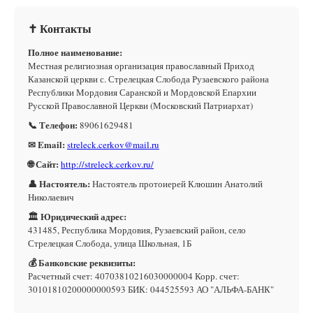
✝ Контакты
Полное наименование:
Местная религиозная организация православный Приход
Казанской церкви с. Стрелецкая Слобода Рузаевского района
Республики Мордовия Саранской и Мордовской Епархии
Русской Православной Церкви (Московский Патриархат)
📞 Телефон:
89061629481
✉ Email:
streleck.cerkov@mail.ru
🌐 Сайт:
http://streleck.cerkov.ru/
👤 Настоятель:
Настоятель протоиерей Клюшин Анатолий
Николаевич
🏛 Юридический адрес:
431485, Республика Мордовия, Рузаевский район, село
Стрелецкая Слобода, улица Школьная, 1Б
💰 Банковские реквизиты:
Расчетный счет: 40703810216030000004 Корр. счет:
30101810200000000593 БИК: 044525593 АО "АЛЬФА-БАНК"