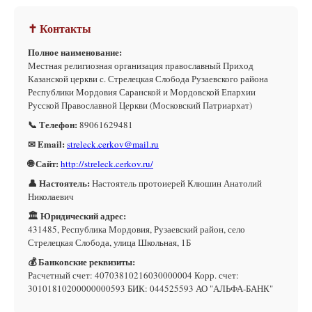
✝ Контакты
Полное наименование:
Местная религиозная организация православный Приход
Казанской церкви с. Стрелецкая Слобода Рузаевского района
Республики Мордовия Саранской и Мордовской Епархии
Русской Православной Церкви (Московский Патриархат)
📞 Телефон:
89061629481
✉ Email:
streleck.cerkov@mail.ru
🌐 Сайт:
http://streleck.cerkov.ru/
👤 Настоятель:
Настоятель протоиерей Клюшин Анатолий
Николаевич
🏛 Юридический адрес:
431485, Республика Мордовия, Рузаевский район, село
Стрелецкая Слобода, улица Школьная, 1Б
💰 Банковские реквизиты:
Расчетный счет: 40703810216030000004 Корр. счет:
30101810200000000593 БИК: 044525593 АО "АЛЬФА-БАНК"