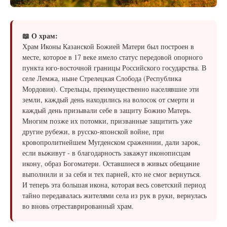
📖 О храм:
Храм Иконы Казанской Божией Матери был построен в
месте, которое в 17 веке имело статус передовой опорного
пункта юго-восточной границы Российского государства. В
селе Лемжа, ныне Стрелецкая Слобода (Республика
Мордовия). Стрельцы, преимущественно населявшие эти
земли, каждый день находились на волосок от смерти и
каждый день призывали себе в защиту Божию Матерь.
Многим позже их потомки, призванные защитить уже
другие рубежи, в русско-японской войне, при
кровопролитнейшем Мугденском сраженнии, дали зарок,
если выживут - в благодарность закажут иконописцам
икону, образ Богоматери. Оставшиеся в живых обещание
выполнили и за себя и тех парней, кто не смог вернуться.
И теперь эта большая икона, которая весь советский период
тайно передавалась жителями села из рук в руки, вернулась
во вновь отреставрированный храм.