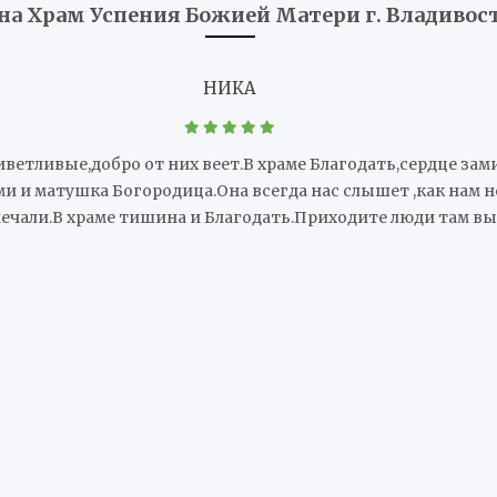
на Храм Успения Божией Матери г. Владивос
НИКА
ветливые,добро от них веет.В храме Благодать,сердце зам
ми и матушка Богородица.Она всегда нас слышет ,как нам 
 печали.В храме тишина и Благодать.Приходите люди там в